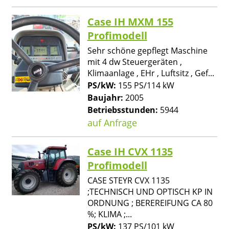
Case IH MXM 155
Profimodell
Sehr schöne gepflegt Maschine
mit 4 dw Steuergeräten ,
Klimaanlage , EHr , Luftsitz , Gef...
PS/kW:
155 PS/114 kW
Baujahr:
2005
Betriebsstunden:
5944
auf Anfrage
Case IH CVX 1135
Profimodell
CASE STEYR CVX 1135
;TECHNISCH UND OPTISCH KP IN
ORDNUNG ; BEREREIFUNG CA 80
%; KLIMA ;...
PS/kW:
137 PS/101 kW