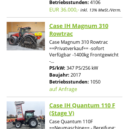
Betriebsstunden:
4106
EUR 36.000,-
inkl. 13% MwSt./Verm.
Case IH Magnum 310
Rowtrac
Case Magnum 310 Rowtrac
==Privatverkauf== -sofort
Verfügbar -1400kg Frontgewicht
-...
PS/kW:
347 PS/256 kW
Baujahr:
2017
Betriebsstunden:
1050
auf Anfrage
Case IH Quantum 110 F
(Stage V)
Case Quantum 110F
==Neumaschine== - Bereifung: