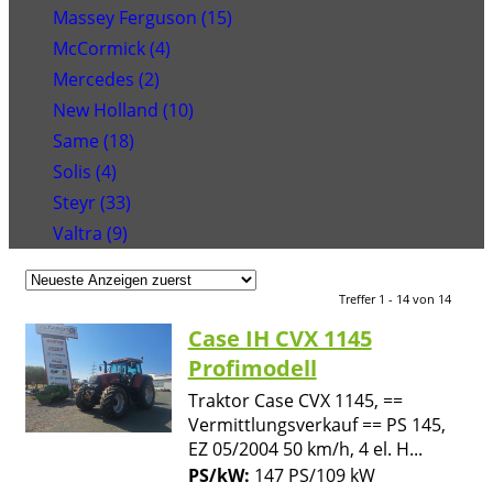
Massey Ferguson (15)
McCormick (4)
Mercedes (2)
New Holland (10)
Same (18)
Solis (4)
Steyr (33)
Valtra (9)
Treffer 1 - 14 von 14
Case IH CVX 1145
Profimodell
Traktor Case CVX 1145, ==
Vermittlungsverkauf == PS 145,
EZ 05/2004 50 km/h, 4 el. H...
PS/kW:
147 PS/109 kW