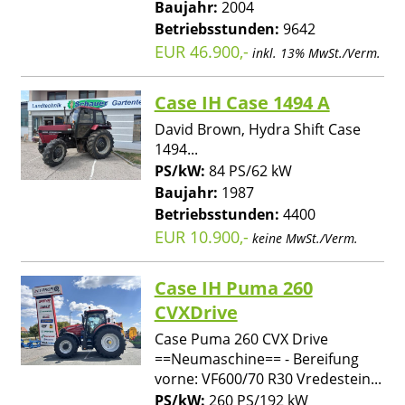
Baujahr:
2004
Betriebsstunden:
9642
EUR 46.900,-
inkl. 13% MwSt./Verm.
Case IH Case 1494 A
David Brown, Hydra Shift Case
1494...
PS/kW:
84 PS/62 kW
Baujahr:
1987
Betriebsstunden:
4400
EUR 10.900,-
keine MwSt./Verm.
Case IH Puma 260
CVXDrive
Case Puma 260 CVX Drive
==Neumaschine== - Bereifung
vorne: VF600/70 R30 Vredestein...
PS/kW:
260 PS/192 kW