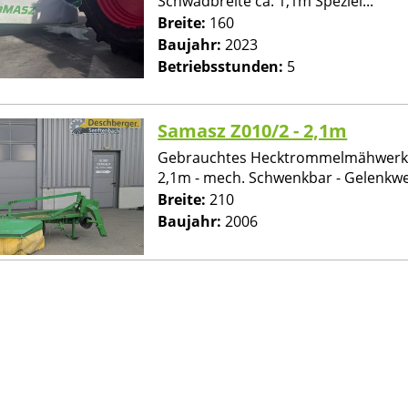
Schwadbreite ca. 1,1m Speziel...
Breite:
160
Baujahr:
2023
Betriebsstunden:
5
Samasz Z010/2 - 2,1m
Gebrauchtes Hecktrommelmähwerk 
2,1m - mech. Schwenkbar - Gelenkwel
Breite:
210
Baujahr:
2006