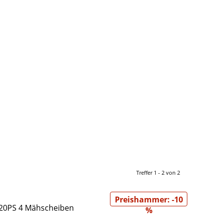
Treffer 1 - 2 von 2
Preishammer: -10
g 20PS 4 Mähscheiben
%