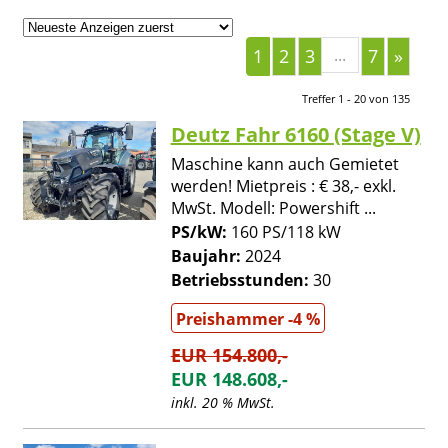
1
2
3
...
7
»
Treffer 1 - 20 von 135
Deutz Fahr 6160 (Stage V)
Maschine kann auch Gemietet
werden! Mietpreis : € 38,- exkl.
MwSt. Modell: Powershift ...
PS/kW:
160 PS/118 kW
Baujahr:
2024
Betriebsstunden:
30
Preishammer -4 %
EUR 154.800,-
EUR 148.608,-
inkl. 20 % MwSt.