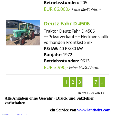
Betriebsstunden:
205
EUR 66.000,-
keine MwSt./Verm.
Deutz Fahr D 4506
Traktor Deutz Fahr D 4506
==Privatverkauf == Heckhydraulik
vorhanden Frontkiste inkl...
PS/kW:
40 PS/30 kW
Baujahr:
1972
Betriebsstunden:
9613
EUR 3.990,-
keine MwSt./Verm.
1
2
3
...
7
»
Treffer 1 - 20 von 135
Alle Angaben ohne Gewähr - Druck und Satzfehler
vorbehalten.
ein Service von
www.landwirt.com