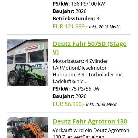
PS/kW:
136 PS/100 kW
Baujahr:
2026
Betriebsstunden:
3
EUR 121.999,-
inkl. 20 % MwSt.
Deutz Fahr 5075D (Stage
V)
Motorbauart: 4 Zylinder
FARMotionDieselmotor
Hubraum: 3.9l, Turbolader mit
Ladeluftkü̈hle...
PS/kW:
75 PS/56 kW
Baujahr:
2026
EUR 56.990,-
inkl. 20 % MwSt.
Deutz Fahr Agrotron 130
Verkauft wird ein Deutz Agrotron
130.7, er verfügt einen