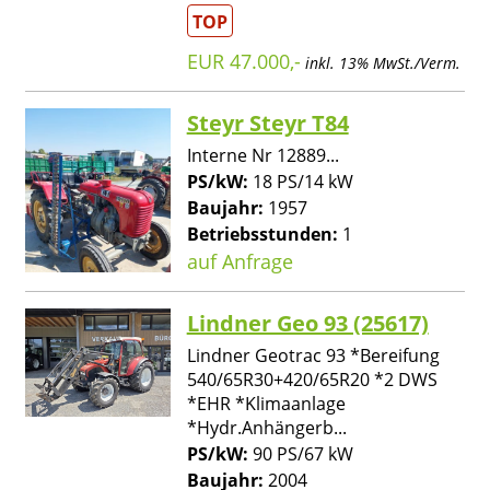
TOP
EUR 47.000,-
inkl. 13% MwSt./Verm.
Steyr Steyr T84
Interne Nr 12889...
PS/kW:
18 PS/14 kW
Baujahr:
1957
Betriebsstunden:
1
auf Anfrage
Lindner Geo 93 (25617)
Lindner Geotrac 93 *Bereifung
540/65R30+420/65R20 *2 DWS
*EHR *Klimaanlage
*Hydr.Anhängerb...
PS/kW:
90 PS/67 kW
Baujahr:
2004