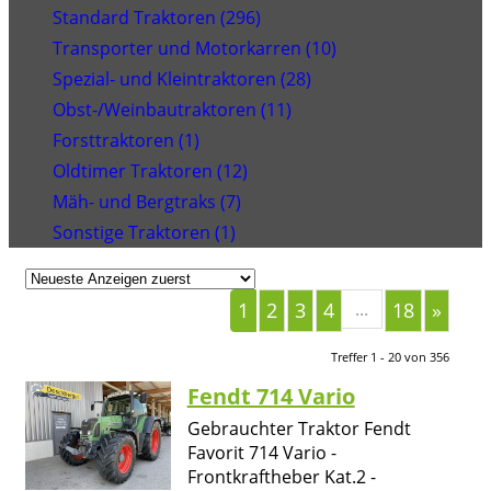
Standard Traktoren (296)
Transporter und Motorkarren (10)
Spezial- und Kleintraktoren (28)
Obst-/Weinbautraktoren (11)
Forsttraktoren (1)
Oldtimer Traktoren (12)
Mäh- und Bergtraks (7)
Sonstige Traktoren (1)
1
2
3
4
...
18
»
Treffer 1 - 20 von 356
Fendt 714 Vario
Gebrauchter Traktor Fendt
Favorit 714 Vario -
Frontkraftheber Kat.2 -