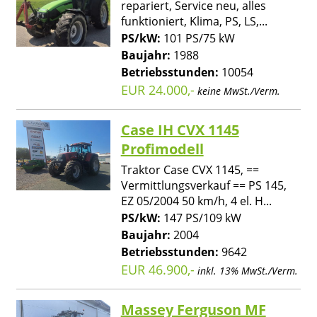
repariert, Service neu, alles
funktioniert, Klima, PS, LS,...
PS/kW:
101 PS/75 kW
Baujahr:
1988
Betriebsstunden:
10054
EUR 24.000,-
keine MwSt./Verm.
Case IH CVX 1145
Profimodell
Traktor Case CVX 1145, ==
Vermittlungsverkauf == PS 145,
EZ 05/2004 50 km/h, 4 el. H...
PS/kW:
147 PS/109 kW
Baujahr:
2004
Betriebsstunden:
9642
EUR 46.900,-
inkl. 13% MwSt./Verm.
Massey Ferguson MF