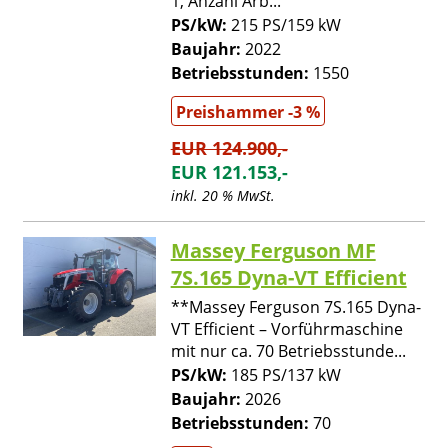
1, Anzahl Arb...
PS/kW:
215 PS/159 kW
Baujahr:
2022
Betriebsstunden:
1550
Preishammer -3 %
EUR 124.900,-
EUR 121.153,-
inkl. 20 % MwSt.
Massey Ferguson MF
7S.165 Dyna-VT Efficient
**Massey Ferguson 7S.165 Dyna-
VT Efficient – Vorführmaschine
mit nur ca. 70 Betriebsstunde...
PS/kW:
185 PS/137 kW
Baujahr:
2026
Betriebsstunden:
70