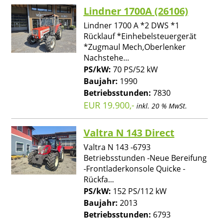
Lindner 1700A (26106)
Lindner 1700 A *2 DWS *1
Rücklauf *Einhebelsteuergerät
*Zugmaul Mech,Oberlenker
Nachstehe...
PS/kW:
70 PS/52 kW
Baujahr:
1990
Betriebsstunden:
7830
EUR 19.900,-
inkl. 20 % MwSt.
Valtra N 143 Direct
Valtra N 143 -6793
Betriebsstunden -Neue Bereifung
-Frontladerkonsole Quicke -
Rückfa...
PS/kW:
152 PS/112 kW
Baujahr:
2013
Betriebsstunden:
6793